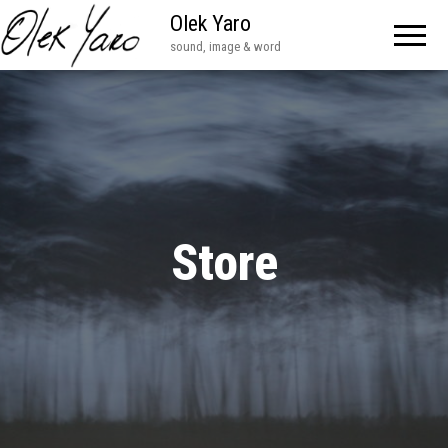
Olek Yaro
sound, image & word
Store